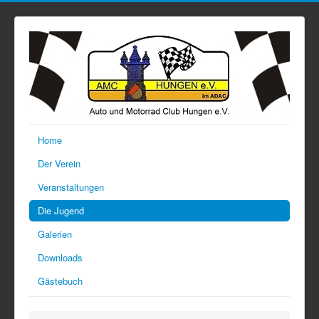
Home
Der Verein
Veranstaltungen
Die Jugend
Galerien
Downloads
Gästebuch