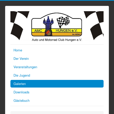
Home
Der Verein
Veranstaltungen
Die Jugend
Galerien
Downloads
Gästebuch