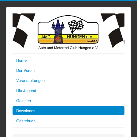
Home
Der Verein
Veranstaltungen
Die Jugend
Galerien
Downloads
Gästebuch