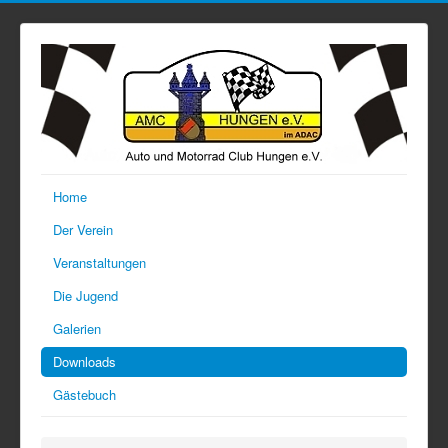
Home
Der Verein
Veranstaltungen
Die Jugend
Galerien
Downloads
Gästebuch