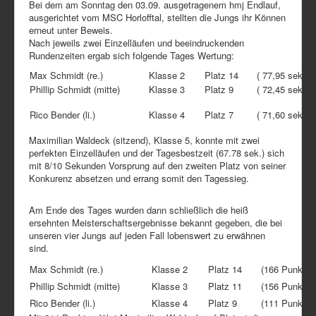
Bei dem am Sonntag den 03.09. ausgetragenem hmj Endlauf,
ausgerichtet vom MSC Horlofftal, stellten die Jungs ihr Können
erneut unter Beweis.
Nach jeweils zwei Einzelläufen und beeindruckenden
Rundenzeiten ergab sich folgende Tages Wertung:
Max Schmidt (re.)
Klasse 2
Platz 14
( 77,95 sek.)
Phillip Schmidt (mitte)
Klasse 3
Platz 9
( 72,45 sek.)
Rico Bender (li.)
Klasse 4
Platz 7
( 71,60 sek.)
Maximilian Waldeck (sitzend), Klasse 5, konnte mit zwei
perfekten Einzelläufen und der Tagesbestzeit (67.78 sek.) sich
mit 8/10 Sekunden Vorsprung auf den zweiten Platz von seiner
Konkurenz absetzen und errang somit den Tagessieg.
Am Ende des Tages wurden dann schließlich die heiß
ersehnten Meisterschaftsergebnisse bekannt gegeben, die bei
unseren vier Jungs auf jeden Fall lobenswert zu erwähnen
sind.
Max Schmidt (re.)
Klasse 2
Platz 14
(166 Punkte)
Phillip Schmidt (mitte)
Klasse 3
Platz 11
(156 Punkte)
Rico Bender (li.)
Klasse 4
Platz 9
(111 Punkte)