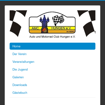
Home
Der Verein
Veranstaltungen
Die Jugend
Galerien
Downloads
Gästebuch
Hinweis: Diese Seite verwendet