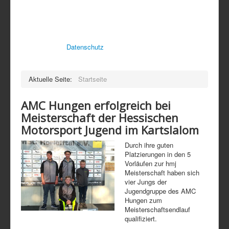
Cookies und ähnliche
Technologien.
Indem Sie die Seite weiterhin nutzen, erklären Sie sich damit
einverstanden.
Datenschutz
OK
Aktuelle Seite:
Startseite
AMC Hungen erfolgreich bei
Meisterschaft der Hessischen
Motorsport Jugend im Kartslalom
Durch ihre guten
Platzierungen in den 5
Vorläufen zur hmj
Meisterschaft haben sich
vier Jungs der
Jugendgruppe des AMC
Hungen zum
Meisterschaftsendlauf
qualifiziert.